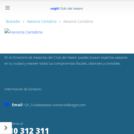
Buscador
»
Asesoría Cantabria
»
Asesoría-Cantabria
En el Directorio de Asesorías del Club del Asesor puedes buscar expertos asesores
en tu ciudad y resolver todos tus compromisos fiscales, laborales y contables.
Información de Contacto
Email:
GP_Clubdelasesor-comercial@cegid.com
Llámanos al
910 312 311