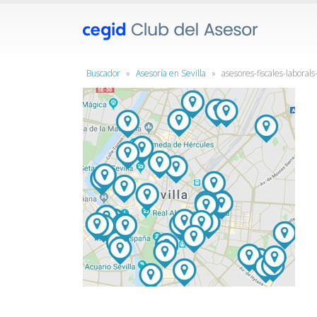
Buscador
»
Asesoría en Sevilla
»
asesores-fiscales-laborals