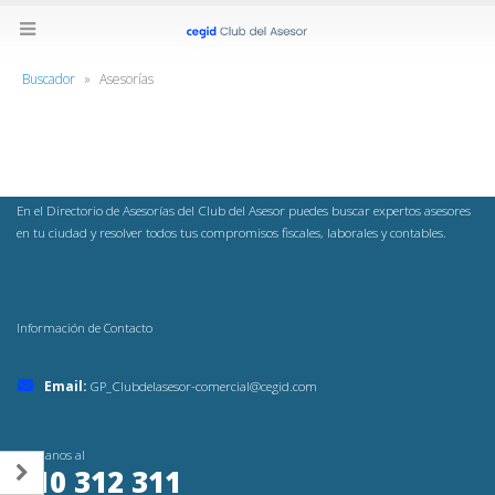
Buscador
»
Asesorías
En el Directorio de Asesorías del Club del Asesor puedes buscar expertos asesores
en tu ciudad y resolver todos tus compromisos fiscales, laborales y contables.
Información de Contacto
Email:
GP_Clubdelasesor-comercial@cegid.com
Llámanos al
910 312 311