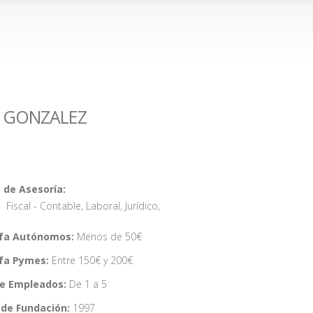
Z GONZALEZ
 de Asesoría:
Fiscal - Contable
,
Laboral
,
Jurídico
,
ifa Autónomos:
Menos de 50€
ifa Pymes:
Entre 150€ y 200€
de Empleados:
De 1 a 5
de Fundación:
1997