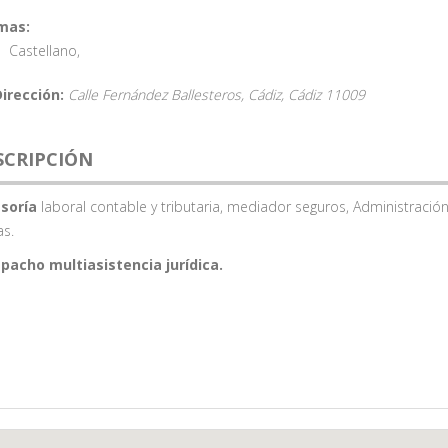
mas:
Castellano
,
Dirección:
Calle Fernández Ballesteros, Cádiz,
Cádiz
11009
SCRIPCIÓN
soría
laboral contable y tributaria, mediador seguros, Administració
as.
pacho multiasistencia jurídica.