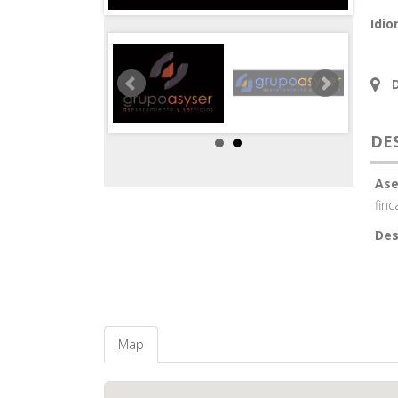
Idio
DE
Ase
finc
Des
Map