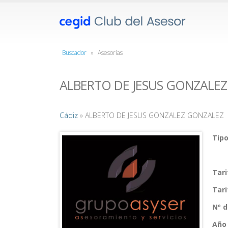
Buscador
»
Asesorías
ALBERTO DE JESUS GONZALE
Cádiz
» ALBERTO DE JESUS GONZALEZ GONZALEZ
Tipo
Tar
Tar
Nº 
Año 