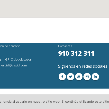
ión de Contacto
Llámanos al
910 312 311
il:
GP_Clubdelasesor-
ercial@cegid.com
Síguenos en redes sociales
os Reservados│
Aviso Legal
│Directorio de Asesorías
iencia al usuario en nuestro sitio web. Si continúa utilizando este si