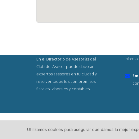
Informac
En el Directorio de Asesorías del
Club del Asesor puedes buscar
expertos asesores en tu ciudad y
Ema
resolver todos tus compromisos
com
fiscales, laborales y contables.
© Copyright 2023. Todos los Derech
Utilizamos cookies para asegurar que damos la mejor exper