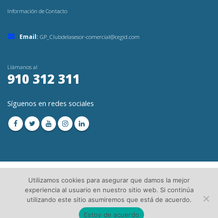
Información de Contacto
Email:
GP_Clubdelasesor-comercial@cegid.com
Llámanos al
910 312 311
Síguenos en redes sociales
Utilizamos cookies para asegurar que damos la mejor
experiencia al usuario en nuestro sitio web. Si continúa
utilizando este sitio asumiremos que está de acuerdo.
© Copyright 2023. Todos los Derechos Reservados│
Aviso Legal
│Directorio de
Asesorías
Estoy de acuerdo