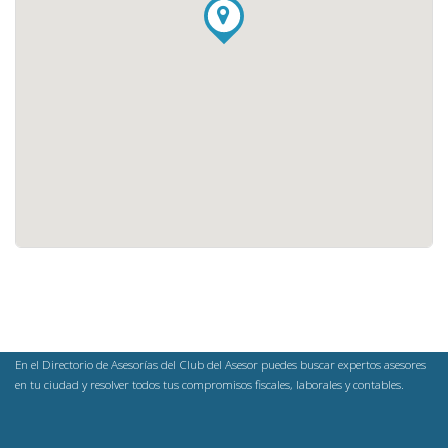
En el Directorio de Asesorías del Club del Asesor puedes buscar expertos asesores
en tu ciudad y resolver todos tus compromisos fiscales, laborales y contables.