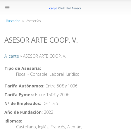
Buscador
»
Asesorías
ASESOR ARTE COOP. V.
Alicante
» ASESOR ARTE COOP. V.
Tipo de Asesoría:
Fiscal - Contable
,
Laboral
,
Jurídico
,
Tarifa Autónomos:
Entre 50€ y 100€
Tarifa Pymes:
Entre 150€ y 200€
Nº de Empleados:
De 1 a 5
Año de Fundación:
2022
Idiomas:
Castellano
,
Inglés
,
Francés
,
Alemán
,