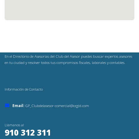
En el Directorio de Asesorías del Club del Asesor puedes buscar expertos asesores
en tu ciudad y resolver todos tus compromisos fiscales, laborales y contables.
Información de Contacto
Email:
GP_Clubdelasesor-comercial@cegid.com
Llámanos al
910 312 311