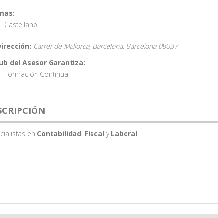
mas:
Castellano
,
Dirección:
Carrer de Mallorca, Barcelona,
Barcelona
08037
lub del Asesor Garantiza:
Formación Continua
SCRIPCIÓN
ialistas en
Contabilidad
,
Fiscal
y
Laboral
.