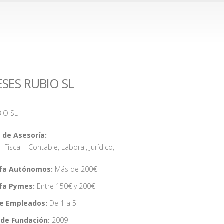
ESES RUBIO SL
BIO SL
 de Asesoría:
Fiscal - Contable
,
Laboral
,
Jurídico
,
ifa Autónomos:
Más de 200€
ifa Pymes:
Entre 150€ y 200€
de Empleados:
De 1 a 5
de Fundación:
2009