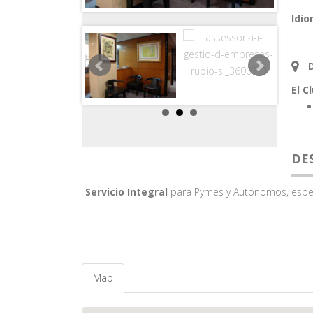
Idio
El C
DE
Servicio Integral
para Pymes y Autónomos, espec
Map