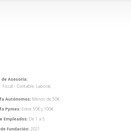
 de Asesoría:
Fiscal - Contable
,
Laboral
,
ifa Autónomos:
Menos de 50€
ifa Pymes:
Entre 50€ y 100€
de Empleados:
De 1 a 5
de Fundación:
2021