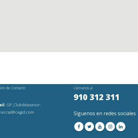
ión de Contacto
Llámanos al
910 312 311
il:
GP_Clubdelasesor-
ercial@cegid.com
Síguenos en redes sociales