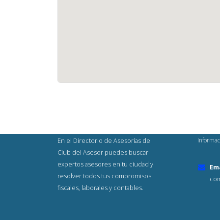
Informac
En el Directorio de Asesorías del
Club del Asesor puedes buscar
expertos asesores en tu ciudad y
Ema
resolver todos tus compromisos
com
fiscales, laborales y contables.