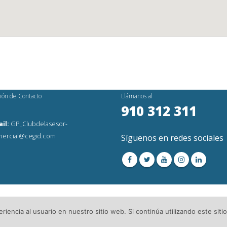
ión de Contacto
Llámanos al
910 312 311
il:
GP_Clubdelasesor-
ercial@cegid.com
Síguenos en redes sociales
os Reservados│
Aviso Legal
│Directorio de Asesorías
iencia al usuario en nuestro sitio web. Si continúa utilizando este si