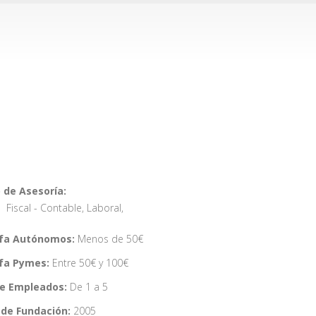
 de Asesoría:
Fiscal - Contable
,
Laboral
,
ifa Autónomos:
Menos de 50€
ifa Pymes:
Entre 50€ y 100€
de Empleados:
De 1 a 5
de Fundación:
2005