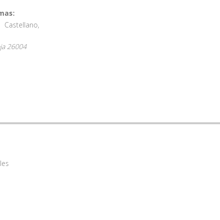
mas:
Castellano
,
ja
26004
les