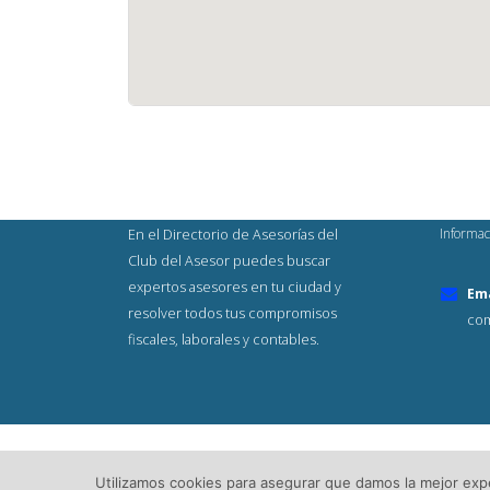
Informac
En el Directorio de Asesorías del
Club del Asesor puedes buscar
expertos asesores en tu ciudad y
Ema
resolver todos tus compromisos
com
fiscales, laborales y contables.
© Copyright 2023. Todos los Derech
Utilizamos cookies para asegurar que damos la mejor exper