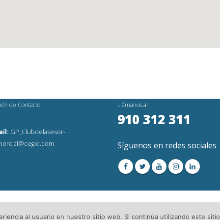
ión de Contacto
Llámanos al
910 312 311
il:
GP_Clubdelasesor-
ercial@cegid.com
Síguenos en redes sociales
os Reservados│
Aviso Legal
│Directorio de Asesorías
iencia al usuario en nuestro sitio web. Si continúa utilizando este si