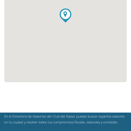
En el Directorio de Asesorías del Club del Asesor puedes buscar expertos asesores
en tu ciudad y resolver todos tus compromisos fiscales, laborales y contables.