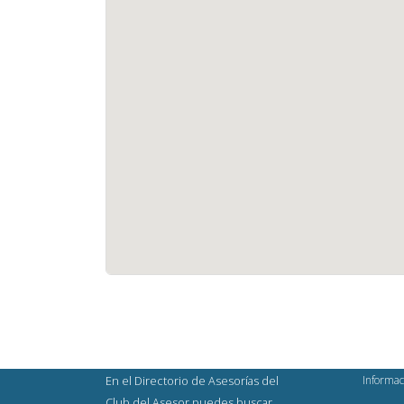
Informac
En el Directorio de Asesorías del
Club del Asesor puedes buscar