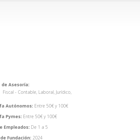
 de Asesoría:
Fiscal - Contable
,
Laboral
,
Jurídico
,
ifa Autónomos:
Entre 50€ y 100€
ifa Pymes:
Entre 50€ y 100€
de Empleados:
De 1 a 5
de Fundación:
2024