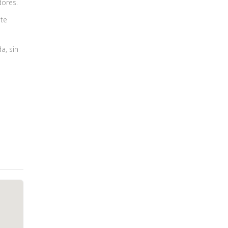
dores.
ite
a, sin