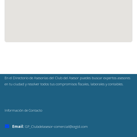
En el Directorio de Asesorías del Club del Asesor puedes buscar expertos asesores
en tu ciudad y resolver todos tus compromisos fiscales, laborales y contables.
Información de Contacto
Email:
GP_Clubdelasesor-comercial@cegid.com