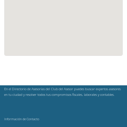
En el Directorio de Asesorías del Club del Asesor puedes buscar expertos asesores
en tu ciudad y resolver todos tus compromisos fiscales, laborales y contables.
Información de Contacto