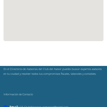
En el Directorio de Asesorías del Club del Asesor puedes buscar expertos asesores
en tu ciudad y resolver todos tus compromisos fiscales, laborales y contables.
Información de Contacto
Email:
GP_Clubdelasesor-comercial@cegid.com