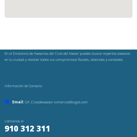
En el Directorio de Asesorías del Club del Asesor puedes buscar expertos asesores
en tu ciudad y resolver todos tus compromisos fiscales, laborales y contables.
Información de Contacto
Email:
GP_Clubdelasesor-comercial@cegid.com
Llámanos al
910 312 311