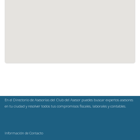
En el Directorio de Asesorías del Club del Asesor puedes buscar expertos asesores
en tu ciudad y resolver todos tus compromisos fiscales, laborales y contables.
Información de Contacto