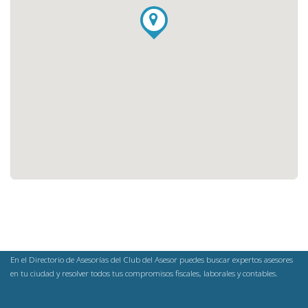
En el Directorio de Asesorías del Club del Asesor puedes buscar expertos asesores
en tu ciudad y resolver todos tus compromisos fiscales, laborales y contables.