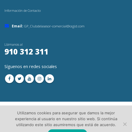
Información de Contacto
Email:
GP_Clubdelasesor-comercial@cegid.com
Llámanos al
910 312 311
Síguenos en redes sociales
Utilizamos cookies para asegurar que damos la mejor
experiencia al usuario en nuestro sitio web. Si continúa
utilizando este sitio asumiremos que está de acuerdo.
© Copyright 2023. Todos los Derechos Reservados│
Aviso Legal
│Directorio de