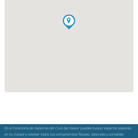
En el Directorio de Asesorías del Club del Asesor puedes buscar expertos asesores
en tu ciudad y resolver todos tus compromisos fiscales, laborales y contables.