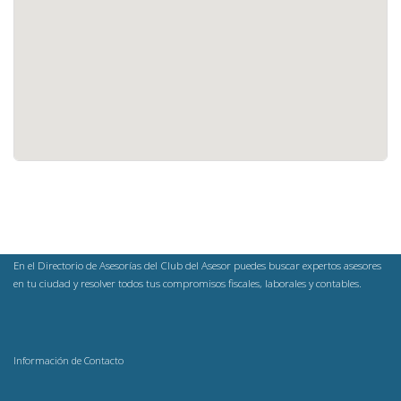
En el Directorio de Asesorías del Club del Asesor puedes buscar expertos asesores
en tu ciudad y resolver todos tus compromisos fiscales, laborales y contables.
Información de Contacto