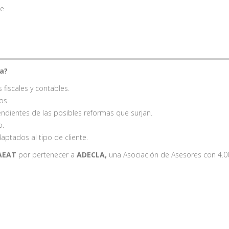
te
a?
fiscales y contables.
os.
endientes de las posibles reformas que surjan.
o.
ptados al tipo de cliente.
 AEAT
por pertenecer a
ADECLA,
una Asociación de Asesores con 4.0