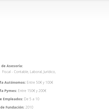
 de Asesoría:
Fiscal - Contable
,
Laboral
,
Jurídico
,
ifa Autónomos:
Entre 50€ y 100€
ifa Pymes:
Entre 150€ y 200€
de Empleados:
De 5 a 10
de Fundación:
2010