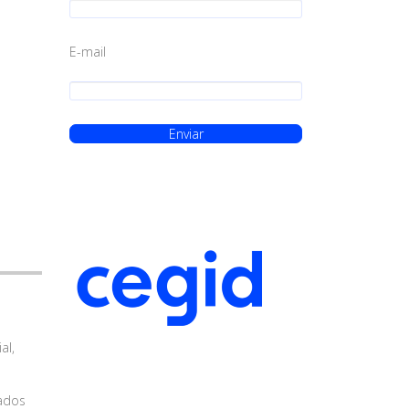
E-mail
al,
iados