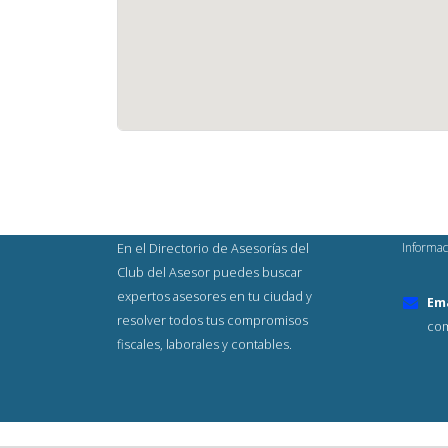
Informac
En el Directorio de Asesorías del
Club del Asesor puedes buscar
expertos asesores en tu ciudad y
Ema
resolver todos tus compromisos
com
fiscales, laborales y contables.