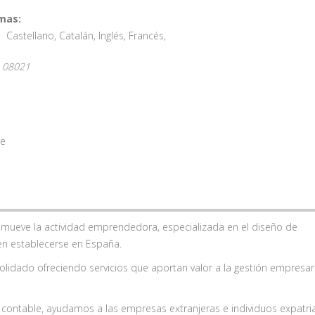
mas:
Castellano
,
Catalán
,
Inglés
,
Francés
,
08021
te
omueve la actividad emprendedora, especializada en el diseño de
en establecerse en España.
idado ofreciendo servicios que aportan valor a la gestión empresari
.
al y contable, ayudamos a las empresas extranjeras e individuos expatr