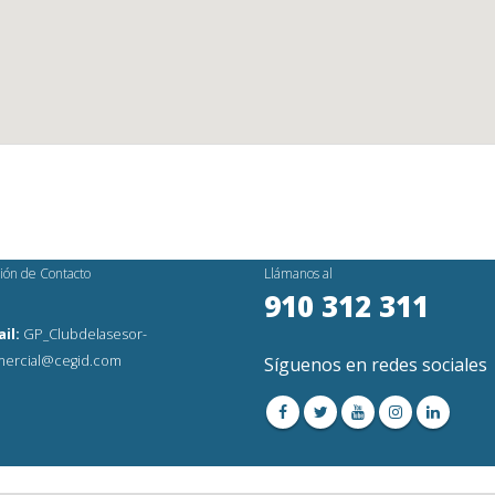
ión de Contacto
Llámanos al
910 312 311
il:
GP_Clubdelasesor-
ercial@cegid.com
Síguenos en redes sociales