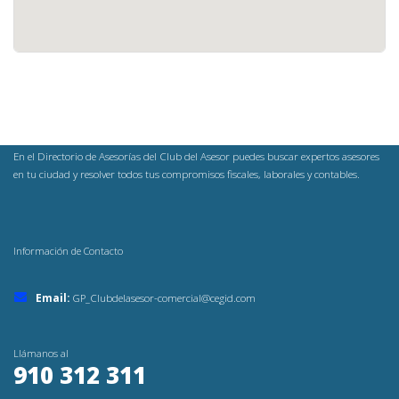
En el Directorio de Asesorías del Club del Asesor puedes buscar expertos asesores
en tu ciudad y resolver todos tus compromisos fiscales, laborales y contables.
Información de Contacto
Email:
GP_Clubdelasesor-comercial@cegid.com
Llámanos al
910 312 311