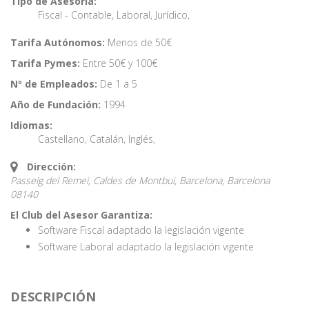
Tipo de Asesoría:
Fiscal - Contable
,
Laboral
,
Jurídico
,
Tarifa Autónomos:
Menos de 50€
Tarifa Pymes:
Entre 50€ y 100€
Nº de Empleados:
De 1 a 5
Año de Fundación:
1994
Idiomas:
Castellano
,
Catalán
,
Inglés
,
Dirección:
Passeig del Remei, Caldes de Montbui, Barcelona,
Barcelona
08140
El Club del Asesor Garantiza:
Software Fiscal adaptado la legislación vigente
Software Laboral adaptado la legislación vigente
DESCRIPCIÓN