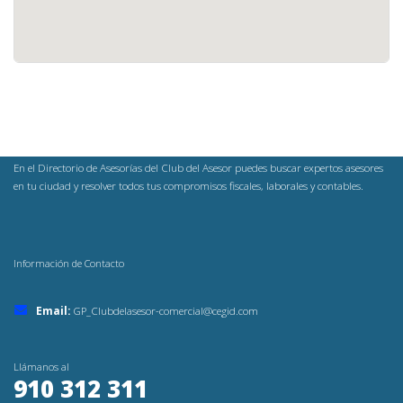
En el Directorio de Asesorías del Club del Asesor puedes buscar expertos asesores
en tu ciudad y resolver todos tus compromisos fiscales, laborales y contables.
Información de Contacto
Email:
GP_Clubdelasesor-comercial@cegid.com
Llámanos al
910 312 311