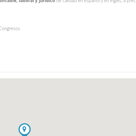
ontable, laboral y jurídico
de calidad en español y en inglés, a prec
 Congresos.