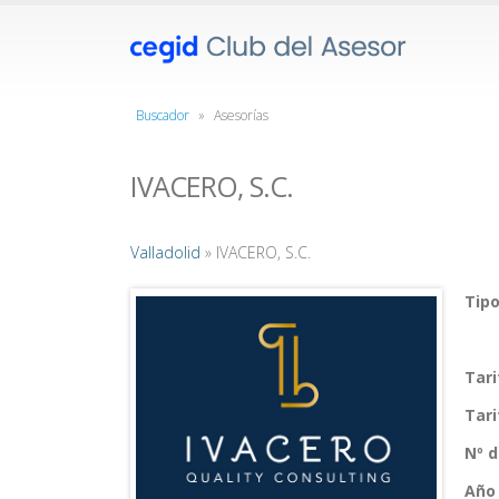
Buscador
»
Asesorías
IVACERO, S.C.
Valladolid
» IVACERO, S.C.
Tipo
Tar
Tar
Nº 
Año 