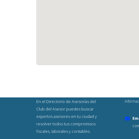
Informac
En el Directorio de Asesorías del
Club del Asesor puedes buscar
expertos asesores en tu ciudad y
Ema
resolver todos tus compromisos
com
fiscales, laborales y contables.