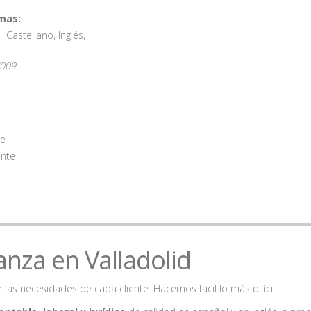
mas:
Castellano
,
Inglés
,
009
te
ente
anza en Valladolid
las necesidades de cada cliente. Hacemos fácil lo más difícil.