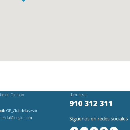
ión de Contacto
Llámanos al
910 312 311
il:
GP_Clubdelasesor-
ercial@cegid.com
Síguenos en redes sociales