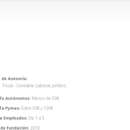
 de Asesoría:
Fiscal - Contable
,
Laboral
,
Jurídico
,
ifa Autónomos:
Menos de 50€
ifa Pymes:
Entre 50€ y 100€
de Empleados:
De 1 a 5
de Fundación:
2018