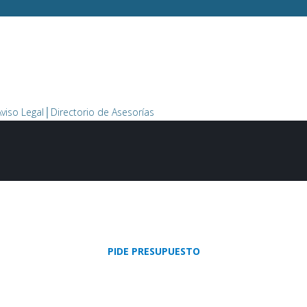
Aviso Legal
│Directorio de Asesorías
PIDE PRESUPUESTO