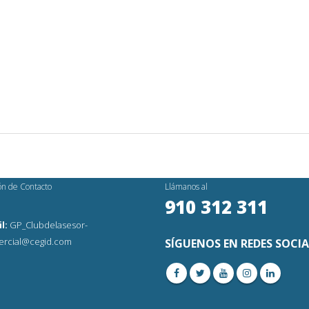
ón de Contacto
Llámanos al
910 312 311
l:
GP_Clubdelasesor-
rcial@cegid.com
SÍGUENOS EN REDES SOCIA