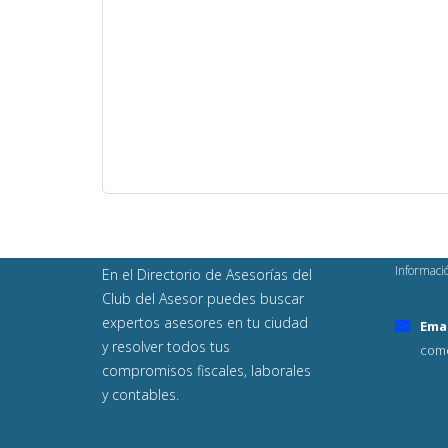
Informaci
En el Directorio de Asesorías del
Club del Asesor puedes buscar
expertos asesores en tu ciudad
Emai
y resolver todos tus
come
compromisos fiscales, laborales
y contables.