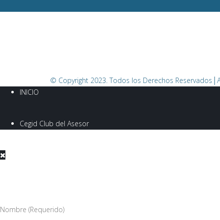
© Copyright 2023. Todos los Derechos Reservados│
INICIO
Cegid Club del Asesor
Nombre (Requerido)