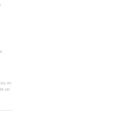
n
us
cios en
de ser