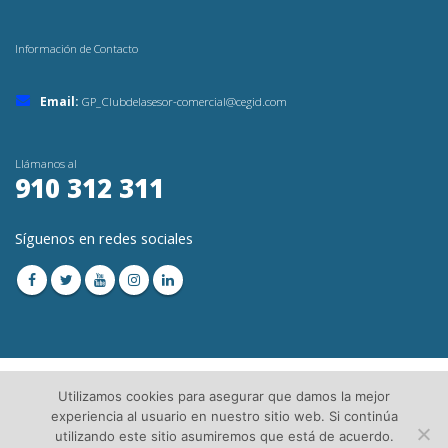
Información de Contacto
Email:
GP_Clubdelasesor-comercial@cegid.com
Llámanos al
910 312 311
Síguenos en redes sociales
Utilizamos cookies para asegurar que damos la mejor
experiencia al usuario en nuestro sitio web. Si continúa
utilizando este sitio asumiremos que está de acuerdo.
© Copyright 2023. Todos los Derechos Reservados│
Aviso Legal
│Directorio de