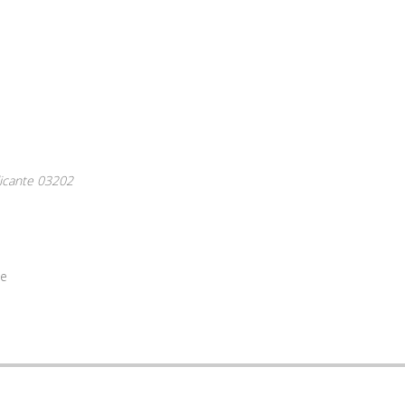
licante
03202
te