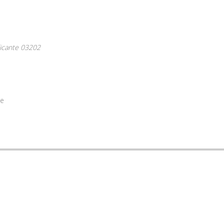
licante
03202
te