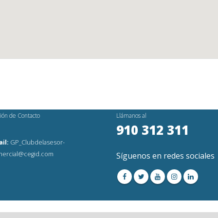
ión de Contacto
Llámanos al
910 312 311
il:
GP_Clubdelasesor-
ercial@cegid.com
Síguenos en redes sociales