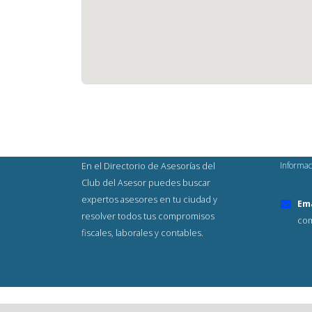
Informac
En el Directorio de Asesorías del
Club del Asesor puedes buscar
expertos asesores en tu ciudad y
Ema
resolver todos tus compromisos
com
fiscales, laborales y contables.