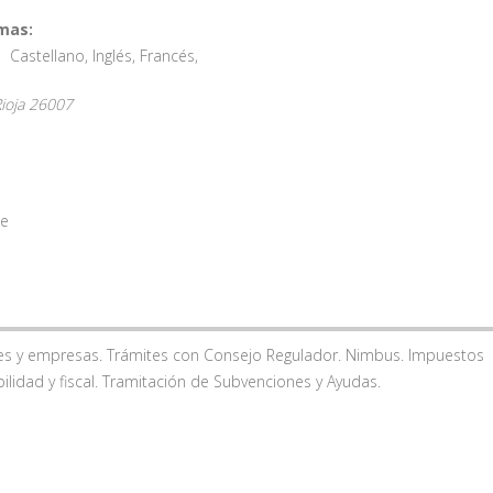
mas:
Castellano
,
Inglés
,
Francés
,
ioja
26007
te
ares y empresas. Trámites con Consejo Regulador. Nimbus. Impuestos
ilidad y fiscal. Tramitación de Subvenciones y Ayudas.