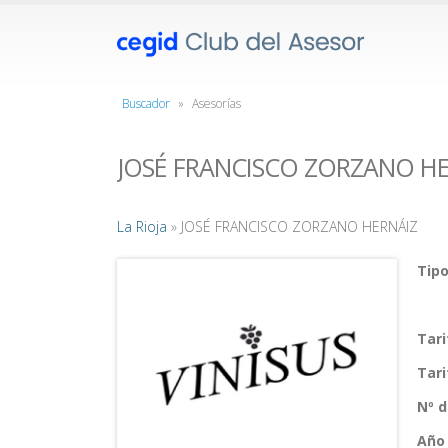
Buscador
»
Asesorías
JOSÉ FRANCISCO ZORZANO H
La Rioja
» JOSÉ FRANCISCO ZORZANO HERNÁIZ
Tipo
Tar
Tar
Nº 
Año 