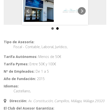
Tipo de Asesoría:
Fiscal - Contable
,
Laboral
,
Jurídico
,
Tarifa Autónomos:
Menos de 50€
Tarifa Pymes:
Entre 50€ y 100€
Nº de Empleados:
De 1 a 5
Año de Fundación:
2015
Idiomas:
Castellano
,
Dirección:
Av. Constitución, Campillos, Málaga,
Málaga
29320
El Club del Asesor Garantiza: