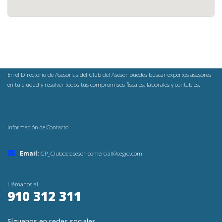
En el Directorio de Asesorías del Club del Asesor puedes buscar expertos asesores
en tu ciudad y resolver todos tus compromisos fiscales, laborales y contables.
Información de Contacto
Email:
GP_Clubdelasesor-comercial@cegid.com
Llámanos al
910 312 311
Síguenos en redes sociales