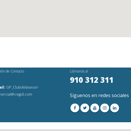
ión de Contacto
Llámanos al
910 312 311
il:
GP_Clubdelasesor-
ercial@cegid.com
Síguenos en redes sociales