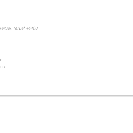
Teruel,
Teruel
44400
te
ente