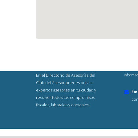
Informac
En el Directorio de Asesorías del
Club del Asesor puedes buscar
expertos asesores en tu ciudad y
Ema
resolver todos tus compromisos
com
fiscales, laborales y contables.