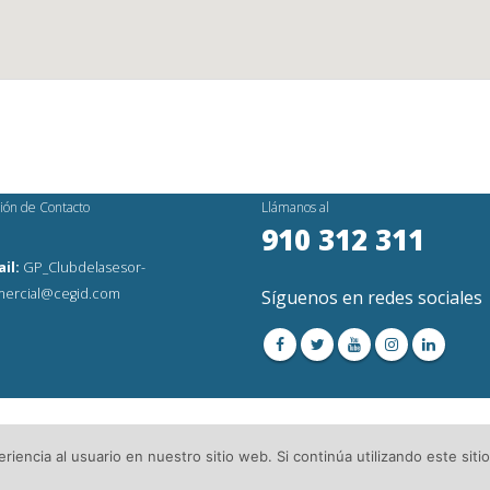
ión de Contacto
Llámanos al
910 312 311
il:
GP_Clubdelasesor-
ercial@cegid.com
Síguenos en redes sociales
os Reservados│
Aviso Legal
│Directorio de Asesorías
iencia al usuario en nuestro sitio web. Si continúa utilizando este si