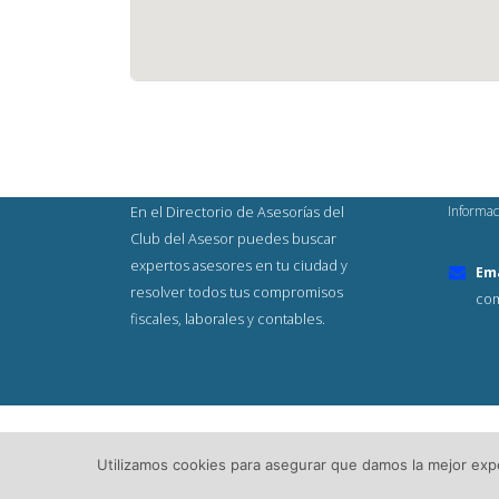
Informac
En el Directorio de Asesorías del
Club del Asesor puedes buscar
expertos asesores en tu ciudad y
Ema
resolver todos tus compromisos
com
fiscales, laborales y contables.
© Copyright 2023. Todos los Derech
Utilizamos cookies para asegurar que damos la mejor exper