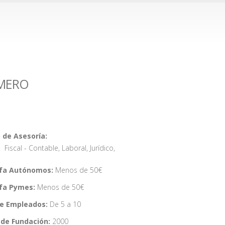
AMERO
 de Asesoría:
Fiscal - Contable
,
Laboral
,
Jurídico
,
ifa Autónomos:
Menos de 50€
ifa Pymes:
Menos de 50€
de Empleados:
De 5 a 10
de Fundación:
2000