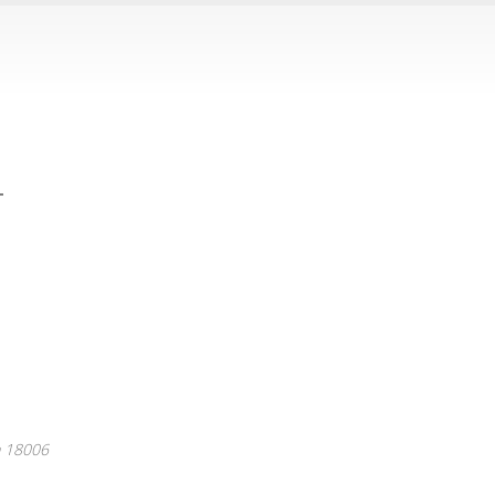
L
18006