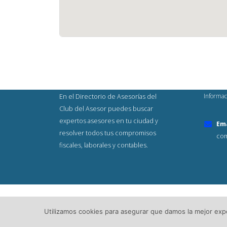
Informac
En el Directorio de Asesorías del
Club del Asesor puedes buscar
expertos asesores en tu ciudad y
Ema
resolver todos tus compromisos
com
fiscales, laborales y contables.
© Copyright 2023. Todos los Derech
Utilizamos cookies para asegurar que damos la mejor exper