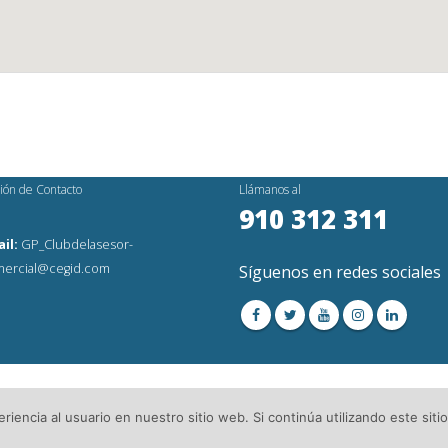
ión de Contacto
Llámanos al
910 312 311
il:
GP_Clubdelasesor-
ercial@cegid.com
Síguenos en redes sociales
os Reservados│
Aviso Legal
│Directorio de Asesorías
iencia al usuario en nuestro sitio web. Si continúa utilizando este si