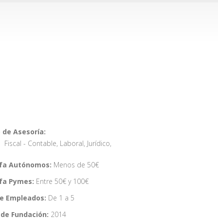
 de Asesoría:
Fiscal - Contable
,
Laboral
,
Jurídico
,
ifa Autónomos:
Menos de 50€
ifa Pymes:
Entre 50€ y 100€
de Empleados:
De 1 a 5
de Fundación:
2014