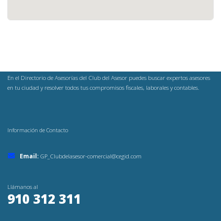
En el Directorio de Asesorías del Club del Asesor puedes buscar expertos asesores
en tu ciudad y resolver todos tus compromisos fiscales, laborales y contables.
Información de Contacto
Email:
GP_Clubdelasesor-comercial@cegid.com
Llámanos al
910 312 311