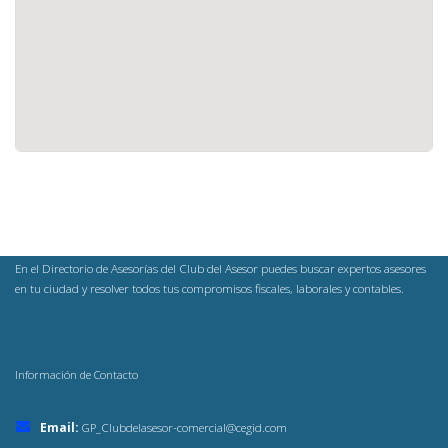
En el Directorio de Asesorías del Club del Asesor puedes buscar expertos asesores
en tu ciudad y resolver todos tus compromisos fiscales, laborales y contables.
Información de Contacto
Email:
GP_Clubdelasesor-comercial@cegid.com