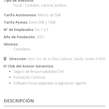
Tipo de Asesoría:
Fiscal - Contable
,
Laboral
,
Jurídico
,
Tarifa Autónomos:
Menos de 50€
Tarifa Pymes:
Entre 50€ y 100€
Nº de Empleados:
De 1 a 5
Año de Fundación:
2021
Idiomas:
Castellano
,
Dirección:
Ntra. Sra. de la Oliva, Salteras, Sevilla,
Sevilla
41909
El Club del Asesor Garantiza:
Seguro de Responsabilidad Civil
Formación Continua
Software Fiscal adaptado la legislación vigente
DESCRIPCIÓN