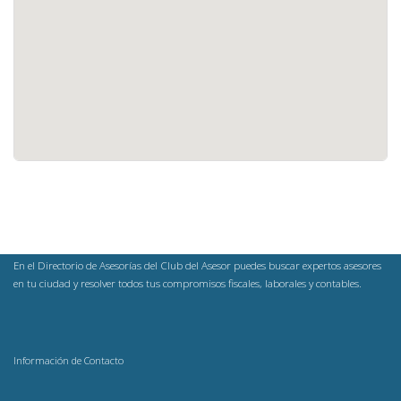
En el Directorio de Asesorías del Club del Asesor puedes buscar expertos asesores
en tu ciudad y resolver todos tus compromisos fiscales, laborales y contables.
Información de Contacto