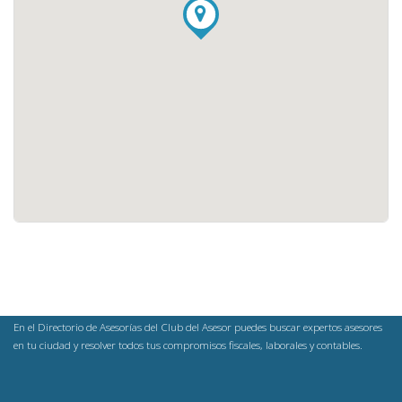
En el Directorio de Asesorías del Club del Asesor puedes buscar expertos asesores
en tu ciudad y resolver todos tus compromisos fiscales, laborales y contables.