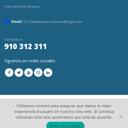
Información de Contacto
Email:
GP_Clubdelasesor-comercial@cegid.com
Llámanos al
910 312 311
Síguenos en redes sociales
Utilizamos cookies para asegurar que damos la mejor
experiencia al usuario en nuestro sitio web. Si continúa
utilizando este sitio asumiremos que está de acuerdo.
© Copyright 2023. Todos los Derechos Reservados│
Aviso Legal
│Directorio de
Asesorías
Estoy de acuerdo