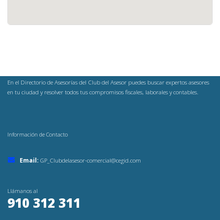
En el Directorio de Asesorías del Club del Asesor puedes buscar expertos asesores
en tu ciudad y resolver todos tus compromisos fiscales, laborales y contables.
Información de Contacto
Email:
GP_Clubdelasesor-comercial@cegid.com
Llámanos al
910 312 311