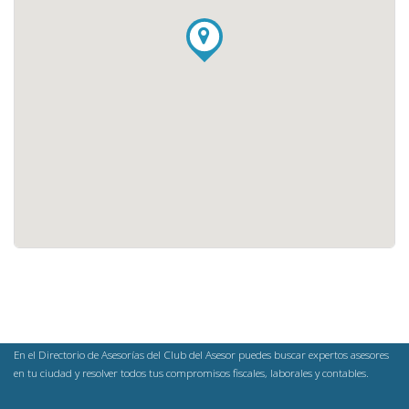
En el Directorio de Asesorías del Club del Asesor puedes buscar expertos asesores
en tu ciudad y resolver todos tus compromisos fiscales, laborales y contables.