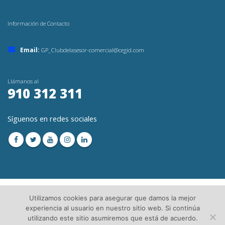
Información de Contacto
Email:
GP_Clubdelasesor-comercial@cegid.com
Llámanos al
910 312 311
Síguenos en redes sociales
Utilizamos cookies para asegurar que damos la mejor
experiencia al usuario en nuestro sitio web. Si continúa
utilizando este sitio asumiremos que está de acuerdo.
© Copyright 2023. Todos los Derechos Reservados│
Aviso Legal
│Directorio de