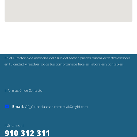
En el Directorio de Asesorías del Club del Asesor puedes buscar expertos asesores
en tu ciudad y resolver todos tus compromisos fiscales, laborales y contables.
Información de Contacto
Email:
GP_Clubdelasesor-comercial@cegid.com
Llámanos al
910 312 311