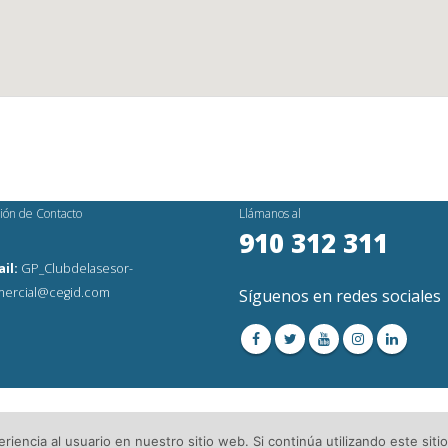
ión de Contacto
Llámanos al
910 312 311
il:
GP_Clubdelasesor-
ercial@cegid.com
Síguenos en redes sociales
os Reservados│
Aviso Legal
│Directorio de Asesorías
iencia al usuario en nuestro sitio web. Si continúa utilizando este si