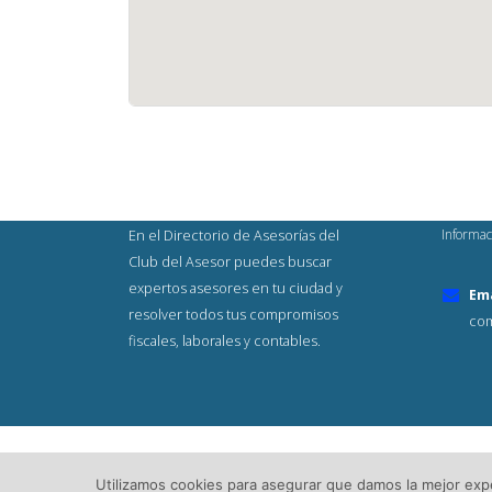
Informac
En el Directorio de Asesorías del
Club del Asesor puedes buscar
expertos asesores en tu ciudad y
Ema
resolver todos tus compromisos
com
fiscales, laborales y contables.
© Copyright 2023. Todos los Derech
Utilizamos cookies para asegurar que damos la mejor exper