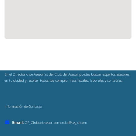
En el Directorio de Asesorías del Club del Asesor puedes buscar expertos asesores
en tu ciudad y resolver todos tus compromisos fiscales, laborales y contables.
Información de Contacto
Email:
GP_Clubdelasesor-comercial@cegid.com