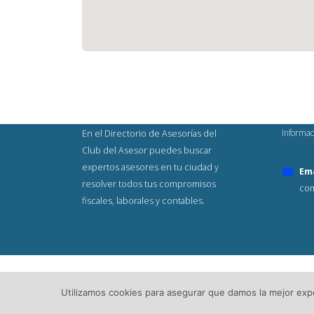
Informac
En el Directorio de Asesorías del
Club del Asesor puedes buscar
expertos asesores en tu ciudad y
Ema
resolver todos tus compromisos
com
fiscales, laborales y contables.
© Copyright 2023. Todos los Derech
Utilizamos cookies para asegurar que damos la mejor exper