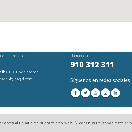
ión de Contacto
Llámanos al
910 312 311
il:
GP_Clubdelasesor-
ercial@cegid.com
Síguenos en redes sociales
os Reservados│
Aviso Legal
│Directorio de Asesorías
iencia al usuario en nuestro sitio web. Si continúa utilizando este si