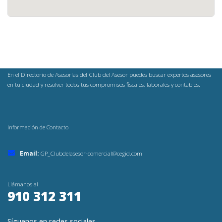
En el Directorio de Asesorías del Club del Asesor puedes buscar expertos asesores
en tu ciudad y resolver todos tus compromisos fiscales, laborales y contables.
Información de Contacto
Email:
GP_Clubdelasesor-comercial@cegid.com
Llámanos al
910 312 311
Síguenos en redes sociales