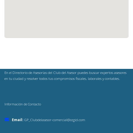
En el Directorio de Asesorías del Club del Asesor puedes buscar expertos asesores
en tu ciudad y resolver todos tus compromisos fiscales, laborales y contables.
Información de Contacto
Email:
GP_Clubdelasesor-comercial@cegid.com